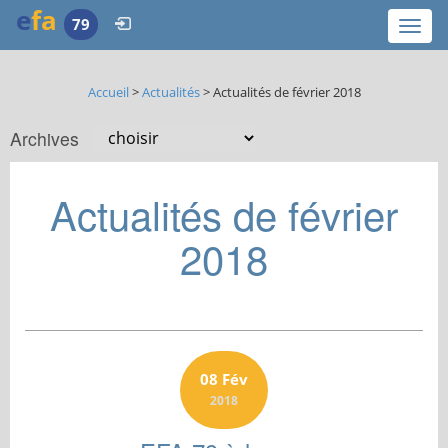
e
fa
79
Togg
navi
Accueil
>
Actualités
> Actualités de février 2018
Archives
Actualités de février
2018
08 Fév
2018