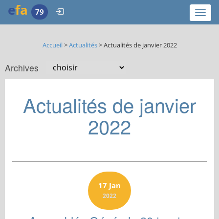
e
fa
79
Togg
navi
Accueil
>
Actualités
> Actualités de janvier 2022
Archives
Actualités de janvier
2022
17 Jan
2022